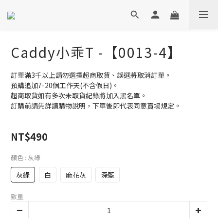
Caddy小乖T -【0013-4】
訂單滿3千以上請勿選擇超商取貨、誤選將取消訂單。
預購追加7-20個工作天(不含假日)。
超商取貨如有多次未取貨紀錄將加入黑名單。
訂購前請先詳讀購物說明，下單後即代表同意賣場規定。
NT$490
顏色
: 灰綠
灰綠
白
麻花灰
深藍
數量