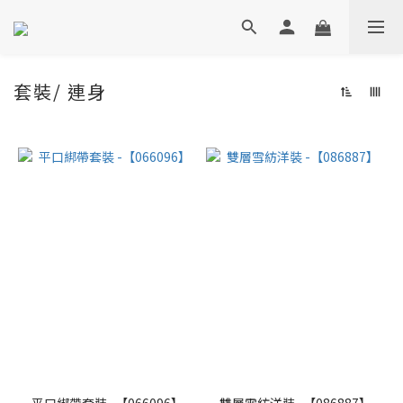
套裝/ 連身
平口綁帶套裝 -【066096】
雙層雪紡洋裝 -【086887】