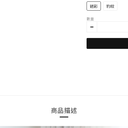
迷彩
豹紋
數量
商品描述