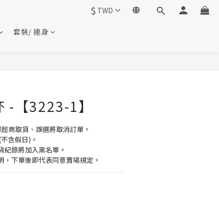
$
TWD
套裝/ 連身
 -【3223-1】
擇超商取貨、誤選將取消訂單。
(不含假日)。
貨紀錄將加入黑名單。
明，下單後即代表同意賣場規定。