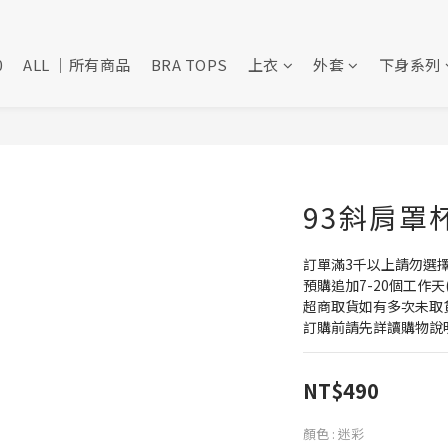
0
ALL ｜所有商品
BRA TOPS
上衣
外套
下身系列
93斜肩罩杯
訂單滿3千以上請勿選
預購追加7-20個工作天
超商取貨如有多次未取
訂購前請先詳讀購物說
NT$490
顏色
: 迷彩