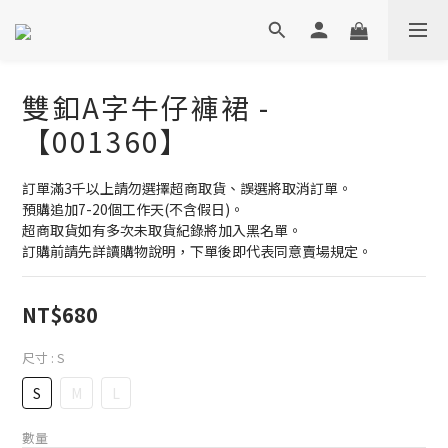
雙釦A字牛仔褲裙 -
【001360】
訂單滿3千以上請勿選擇超商取貨、誤選將取消訂單。
預購追加7-20個工作天(不含假日)。
超商取貨如有多次未取貨紀錄將加入黑名單。
訂購前請先詳讀購物說明，下單後即代表同意賣場規定。
NT$680
尺寸
: S
S
M
L
數量