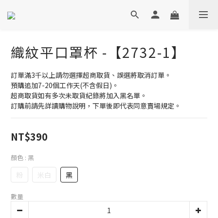
織紋平口罩杯 -【2732-1】
訂單滿3千以上請勿選擇超商取貨、誤選將取消訂單。
預購追加7-20個工作天(不含假日)。
超商取貨如有多次未取貨紀錄將加入黑名單。
訂購前請先詳讀購物說明，下單後即代表同意賣場規定。
NT$390
顏色
: 黑
粉
米白
黑
數量