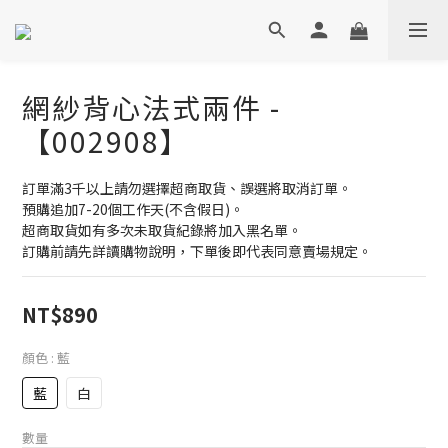
網紗背心法式兩件 -
【002908】
訂單滿3千以上請勿選擇超商取貨、誤選將取消訂單。
預購追加7-20個工作天(不含假日)。
超商取貨如有多次未取貨紀錄將加入黑名單。
訂購前請先詳讀購物說明，下單後即代表同意賣場規定。
NT$890
顏色
: 藍
藍
白
數量