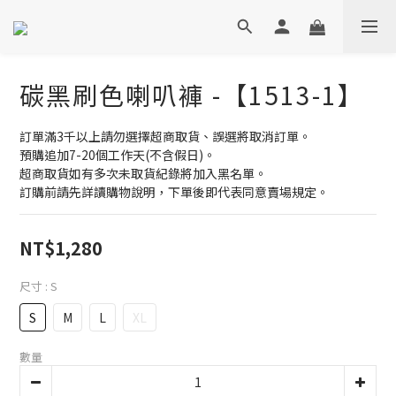
碳黑刷色喇叭褲 -【1513-1】
訂單滿3千以上請勿選擇超商取貨、誤選將取消訂單。
預購追加7-20個工作天(不含假日)。
超商取貨如有多次未取貨紀錄將加入黑名單。
訂購前請先詳讀購物說明，下單後即代表同意賣場規定。
NT$1,280
尺寸
: S
S
M
L
XL
數量