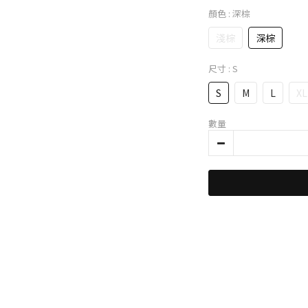
顏色
: 深棕
淺棕
深棕
尺寸
: S
S
M
L
XL
數量