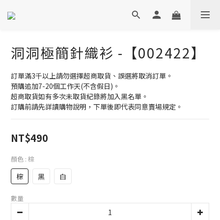
洞洞極簡針織衫 -【002422】
訂單滿3千以上請勿選擇超商取貨、誤選將取消訂單。
預購追加7-20個工作天(不含假日)。
超商取貨如有多次未取貨紀錄將加入黑名單。
訂購前請先詳讀購物說明，下單後即代表同意賣場規定。
NT$490
顏色
: 棕
棕
黑
白
數量