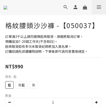
格紋腰頭沙沙褲 -【050037】
訂單滿3千以上請勿選擇超商取貨、誤選將取消訂單。
預購追加7-20個工作天(不含假日)。
超商取貨如有多次未取貨紀錄將加入黑名單。
訂購前請先詳讀購物說明，下單後即代表同意賣場規定。
NT$990
顏色
: 藍
藍
灰藍
灰
數量