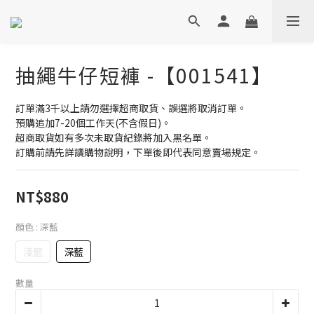
抽繩牛仔短褲 -【001541】
訂單滿3千以上請勿選擇超商取貨、誤選將取消訂單。
預購追加7-20個工作天(不含假日)。
超商取貨如有多次未取貨紀錄將加入黑名單。
訂購前請先詳讀購物說明，下單後即代表同意賣場規定。
NT$880
顏色
: 深藍
淺藍
深藍
數量