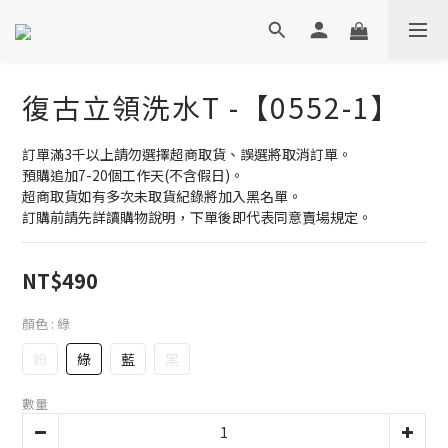
復古立領洗水T -【0552-1】
訂單滿3千以上請勿選擇超商取貨、誤選將取消訂單。
預購追加7-20個工作天(不含假日)。
超商取貨如有多次未取貨紀錄將加入黑名單。
訂購前請先詳讀購物說明，下單後即代表同意賣場規定。
NT$490
顏色
: 綠
粉
綠
藍
黑
數量