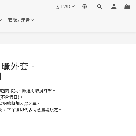
$
TWD
套裝/ 連身
曬外套 -
5】
擇超商取貨、誤選將取消訂單。
(不含假日)。
貨紀錄將加入黑名單。
明，下單後即代表同意賣場規定。