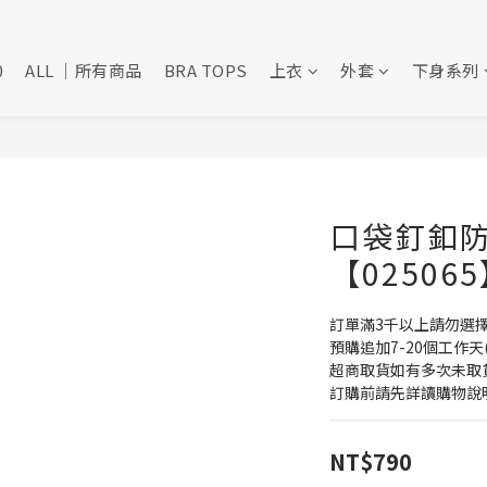
0
ALL ｜所有商品
BRA TOPS
上衣
外套
下身系列
口袋釘釦防
【02506
訂單滿3千以上請勿選
預購追加7-20個工作天
超商取貨如有多次未取
訂購前請先詳讀購物說
NT$790