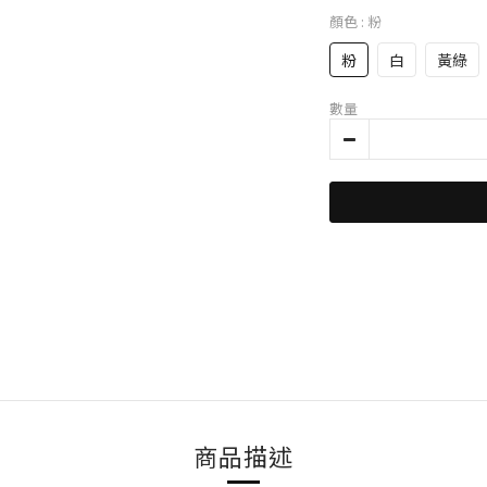
顏色
: 粉
粉
白
黃綠
數量
商品描述