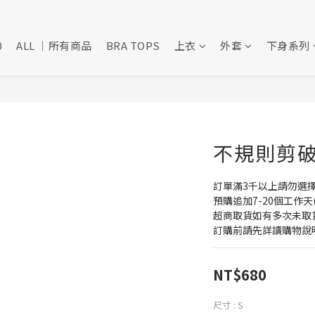
0
ALL ｜所有商品
BRA TOPS
上衣
外套
下身系列
不規則剪破短
訂單滿3千以上請勿選
預購追加7-20個工作天
超商取貨如有多次未取
訂購前請先詳讀購物說
NT$680
尺寸
: S