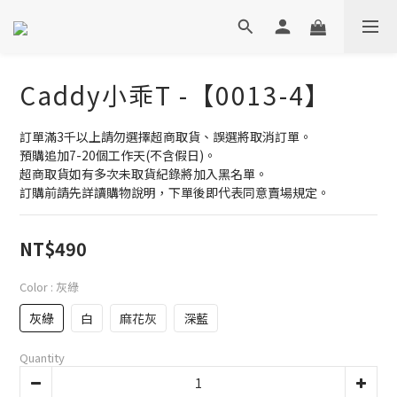
Caddy小乖T -【0013-4】
訂單滿3千以上請勿選擇超商取貨、誤選將取消訂單。
預購追加7-20個工作天(不含假日)。
超商取貨如有多次未取貨紀錄將加入黑名單。
訂購前請先詳讀購物說明，下單後即代表同意賣場規定。
NT$490
Color
: 灰綠
灰綠
白
麻花灰
深藍
Quantity