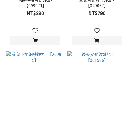
【099071】
【029067】
NT$890
NT$790