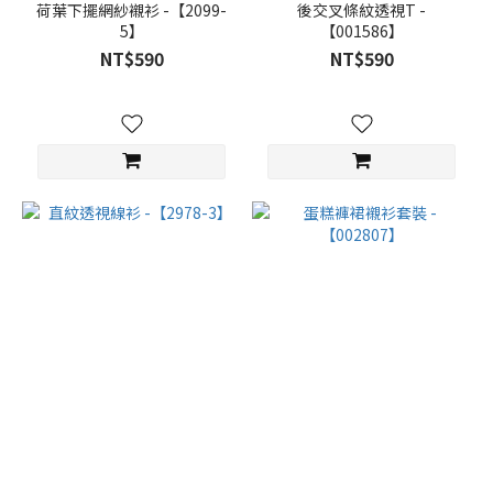
荷葉下擺網紗襯衫 -【2099-
後交叉條紋透視T -
5】
【001586】
NT$590
NT$590