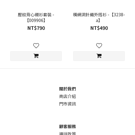
壓紋背心襯衫套裝 -
橫網洞針織外搭衫 -【3238-
【009906】
a】
NT$790
NT$490
關於我們
商店介
紹
門市資訊
顧客服務
運送政策