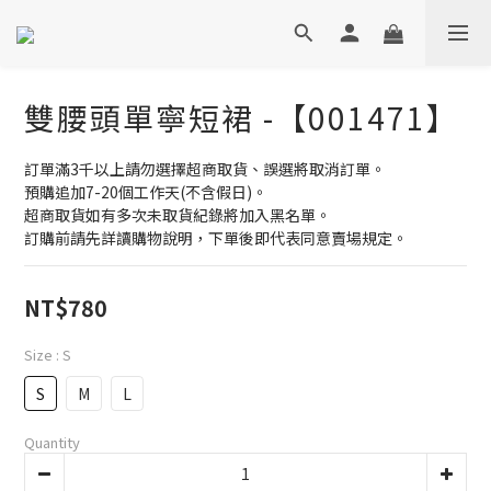
雙腰頭單寧短裙 -【001471】
訂單滿3千以上請勿選擇超商取貨、誤選將取消訂單。
預購追加7-20個工作天(不含假日)。
超商取貨如有多次未取貨紀錄將加入黑名單。
訂購前請先詳讀購物說明，下單後即代表同意賣場規定。
NT$780
Size
: S
S
M
L
Quantity