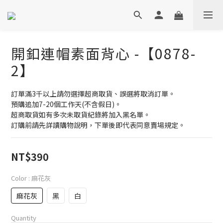
開釦連帽素面背心 -【0878-
2】
訂單滿3千以上請勿選擇超商取貨、誤選將取消訂單。
預購追加7-20個工作天(不含假日)。
超商取貨如有多次未取貨紀錄將加入黑名單。
訂購前請先詳讀購物說明，下單後即代表同意賣場規定。
NT$390
Color
: 麻花灰
麻花灰
黑
白
Quantity