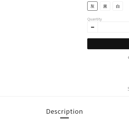
灰
黑
白
Quantity
Description