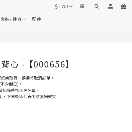
$
TWD
套裝/ 連身
配件
心 -【000656】
擇超商取貨、誤選將取消訂單。
(不含假日)。
貨紀錄將加入黑名單。
明，下單後即代表同意賣場規定。