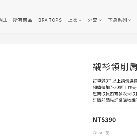
ALL ｜所有商品
BRA TOPS
上衣
外套
下身系列
襯衫領削肩背
訂單滿3千以上請勿選
預購追加7-20個工作天
超商取貨如有多次未取
訂購前請先詳讀購物說
NT$390
Color
: 灰