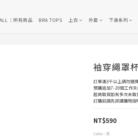
ALL ｜所有商品
BRA TOPS
上衣
外套
下身系列
袖穿繩罩杯T
訂單滿3千以上請勿選
預購追加7-20個工作天
超商取貨如有多次未取
訂購前請先詳讀購物說
NT$590
Color
: 灰