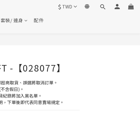
$
TWD
套裝/ 連身
配件
 -【028077】
擇超商取貨、誤選將取消訂單。
(不含假日)。
貨紀錄將加入黑名單。
明，下單後即代表同意賣場規定。