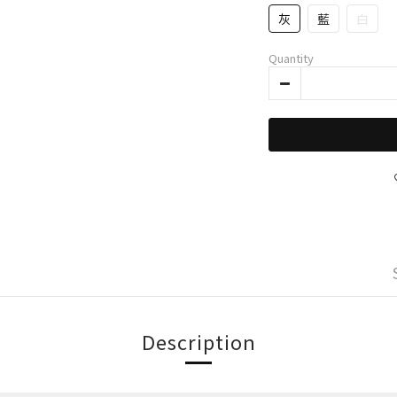
灰
藍
白
Quantity
Description