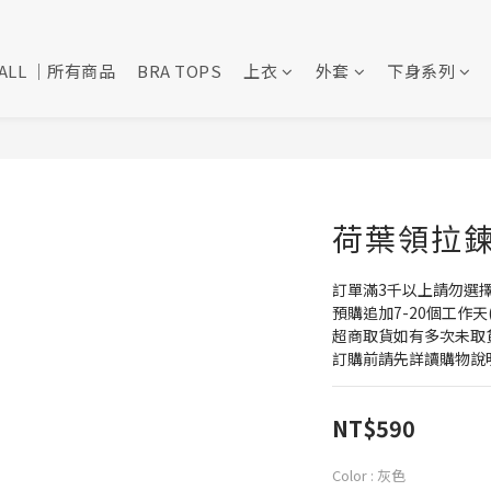
ALL ｜所有商品
BRA TOPS
上衣
外套
下身系列
荷葉領拉鍊上
訂單滿3千以上請勿選
預購追加7-20個工作天
超商取貨如有多次未取
訂購前請先詳讀購物說
NT$590
Color
: 灰色