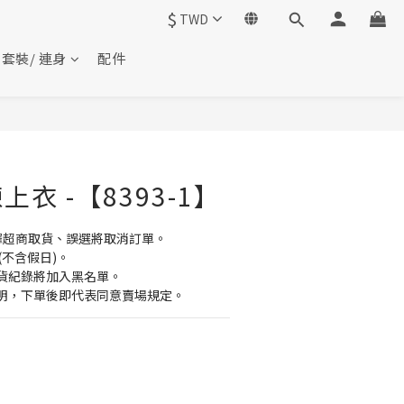
$
TWD
套裝/ 連身
配件
衣 -【8393-1】
擇超商取貨、誤選將取消訂單。
(不含假日)。
貨紀錄將加入黑名單。
明，下單後即代表同意賣場規定。