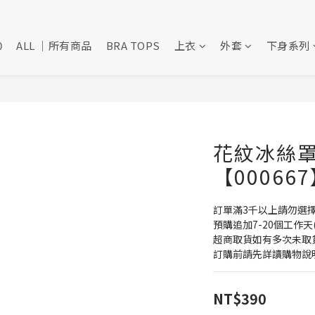
0
ALL ｜所有商品
BRA TOPS
上衣
外套
下身系列
花紋冰絲罩
【00066
訂單滿3千以上請勿選
預購追加7-20個工作天
超商取貨如有多次未取
訂購前請先詳讀購物說
NT$390