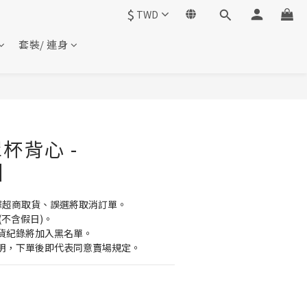
$
TWD
套裝/ 連身
杯背心 -
7】
擇超商取貨、誤選將取消訂單。
(不含假日)。
貨紀錄將加入黑名單。
明，下單後即代表同意賣場規定。