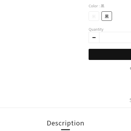
Color
: 黑
米
黑
Quantity
Description