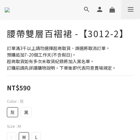
腰帶雙層百褶裙 -【3012-2】
訂單滿3千以上請勿選擇超商取貨、誤選將取消訂單。
預購追加7-20個工作天(不含假日)。
超商取貨如有多次未取貨紀錄將加入黑名單。
訂購前請先詳讀購物說明，下單後即代表同意賣場規定。
NT$590
Color
: 灰
灰
黑
Size
: M
S
M
L