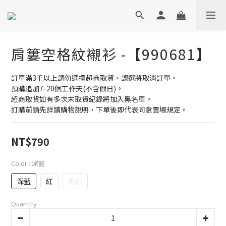
肩簍空格紋襯衫 -【990681】
訂單滿3千以上請勿選擇超商取貨、誤選將取消訂單。
預購追加7-20個工作天(不含假日)。
超商取貨如有多次未取貨紀錄將加入黑名單。
訂購前請先詳讀購物說明，下單後即代表同意賣場規定。
NT$790
Color
: 深藍
深藍
紅
黑白
Quantity