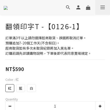
翻領印字T -【0126-1】
訂單滿3千以上請勿選擇超商取貨、誤選將取消訂單。
預購追加7-20個工作天(不含假日)。
超商取貨如有多次未取貨紀錄將加入黑名單。
訂購前請先詳讀購物說明，下單後即代表同意賣場規定。
NT$590
Color
: 紅
紅
藍
白
Quantity