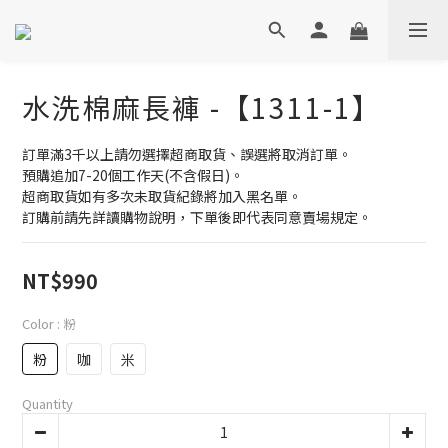
水洗棉麻長褲 -【1311-1】
訂單滿3千以上請勿選擇超商取貨、誤選將取消訂單。
預購追加7-20個工作天(不含假日)。
超商取貨如有多次未取貨紀錄將加入黑名單。
訂購前請先詳讀購物說明，下單後即代表同意賣場規定。
NT$990
Color
: 粉
粉
咖
米
Quantity