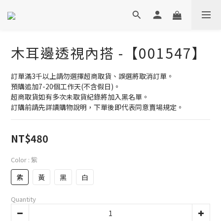
木耳邊透視內搭 -【001547】
訂單滿3千以上請勿選擇超商取貨、誤選將取消訂單。
預購追加7-20個工作天(不含假日)。
超商取貨如有多次未取貨紀錄將加入黑名單。
訂購前請先詳讀購物說明，下單後即代表同意賣場規定。
NT$480
Color
: 紫
紫
黃
黑
白
Quantity