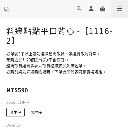
斜邊點點平口背心 -【1116-
2】
訂單滿3千以上請勿選擇超商取貨、誤選將取消訂單。
預購追加7-20個工作天(不含假日)。
超商取貨如有多次未取貨紀錄將加入黑名單。
訂購前請先詳讀購物說明，下單後即代表同意賣場規定。
NT$590
Color
: 淺牛仔
淺牛仔
深牛仔
Quantity