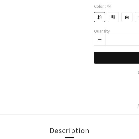
Color
: 粉
粉
藍
白
Quantity
Description