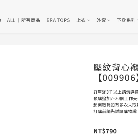
0
ALL ｜所有商品
BRA TOPS
上衣
外套
下身系列
壓紋背心襯
【00990
訂單滿3千以上請勿選
預購追加7-20個工作天
超商取貨如有多次未取
訂購前請先詳讀購物說
NT$790