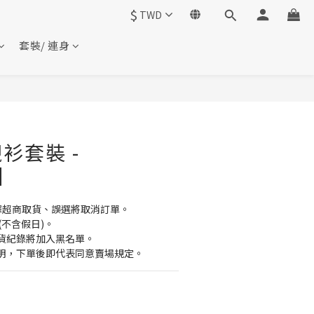
$
TWD
套裝/ 連身
衫套裝 -
6】
擇超商取貨、誤選將取消訂單。
(不含假日)。
貨紀錄將加入黑名單。
明，下單後即代表同意賣場規定。