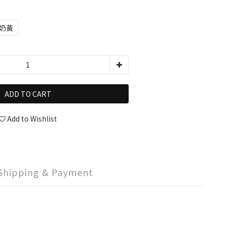
奶黃
ADD TO CART
Add to Wishlist
Shipping & Payment