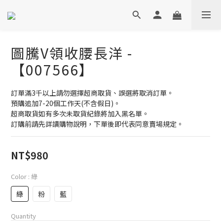
圖騰V領收腰長洋 -
【007566】
訂單滿3千以上請勿選擇超商取貨、誤選將取消訂單。
預購追加7-20個工作天(不含假日)。
超商取貨如有多次未取貨紀錄將加入黑名單。
訂購前請先詳讀購物說明，下單後即代表同意賣場規定。
NT$980
Color
: 綠
綠
粉
藍
Quantity