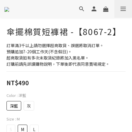
傘擺棉質短褲裙 -【8067-2】
訂單滿3千以上請勿選擇超商取貨、誤選將取消訂單。
預購追加7-20個工作天(不含假日)。
超商取貨如有多次未取貨紀錄將加入黑名單。
訂購前請先詳讀購物說明，下單後即代表同意賣場規定。
NT$490
Color
: 深藍
深藍
灰
Size
: M
S
M
L