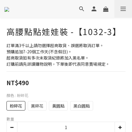
高腰點點娃娃裝 -【1032-3】
訂單滿3千以上請勿選擇超商取貨、誤選將取消訂單。
預購追加7-20個工作天(不含假日)。
超商取貨如有多次未取貨紀錄將加入黑名單。
訂購前請先詳讀購物說明，下單後即代表同意賣場規定。
NT$490
顏色
: 粉碎花
粉碎花
黑碎花
黃圓點
黑白圓點
數量