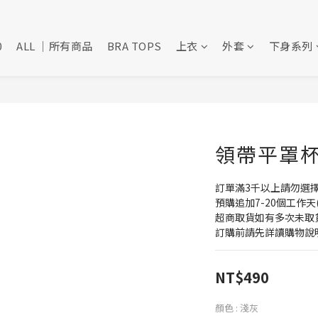
0
ALL ｜所有商品
BRA TOPS
上衣
外套
下身系列
領帶平罩杯背
訂單滿3千以上請勿選
預購追加7-20個工作天
超商取貨如有多次未取
訂購前請先詳讀購物說
NT$490
顏色
: 淺灰