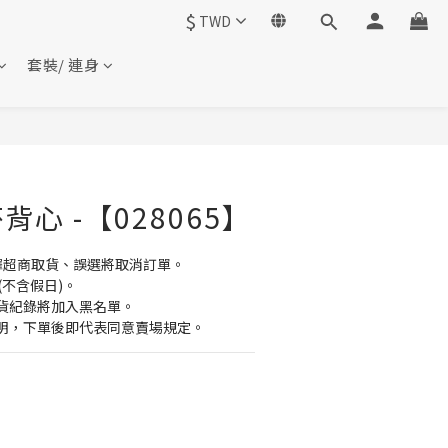
$
TWD
套裝/ 連身
心 -【028065】
擇超商取貨、誤選將取消訂單。
(不含假日)。
貨紀錄將加入黑名單。
明，下單後即代表同意賣場規定。