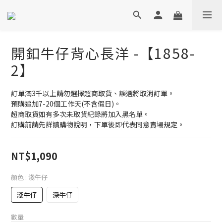
開釦牛仔背心長洋 -【1858-
2】
訂單滿3千以上請勿選擇超商取貨、誤選將取消訂單。
預購追加7-20個工作天(不含假日)。
超商取貨如有多次未取貨紀錄將加入黑名單。
訂購前請先詳讀購物說明，下單後即代表同意賣場規定。
NT$1,090
顏色
: 淺牛仔
淺牛仔
深牛仔
數量