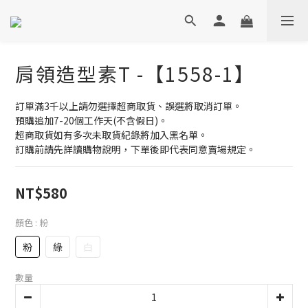
肩領造型素T -【1558-1】
訂單滿3千以上請勿選擇超商取貨、誤選將取消訂單。
預購追加7-20個工作天(不含假日)。
超商取貨如有多次未取貨紀錄將加入黑名單。
訂購前請先詳讀購物說明，下單後即代表同意賣場規定。
NT$580
顏色
: 粉
粉
綠
白
數量