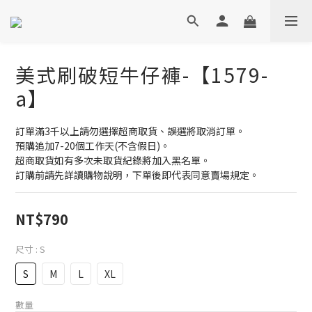
美式刷破短牛仔褲-【1579-
a】
訂單滿3千以上請勿選擇超商取貨、誤選將取消訂單。
預購追加7-20個工作天(不含假日)。
超商取貨如有多次未取貨紀錄將加入黑名單。
訂購前請先詳讀購物說明，下單後即代表同意賣場規定。
NT$790
尺寸
: S
S
M
L
XL
數量