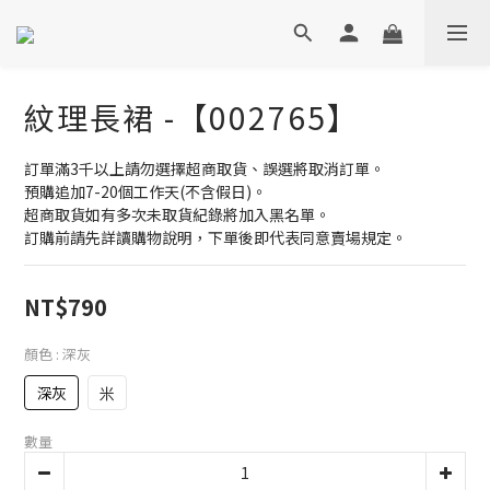
紋理長裙 -【002765】
訂單滿3千以上請勿選擇超商取貨、誤選將取消訂單。
預購追加7-20個工作天(不含假日)。
超商取貨如有多次未取貨紀錄將加入黑名單。
訂購前請先詳讀購物說明，下單後即代表同意賣場規定。
NT$790
顏色
: 深灰
深灰
米
數量