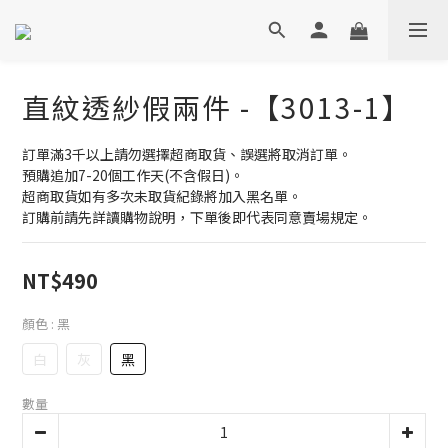
直紋透紗假兩件 -【3013-1】
訂單滿3千以上請勿選擇超商取貨、誤選將取消訂單。
預購追加7-20個工作天(不含假日)。
超商取貨如有多次未取貨紀錄將加入黑名單。
訂購前請先詳讀購物說明，下單後即代表同意賣場規定。
NT$490
顏色
: 黑
白
灰
黑
數量