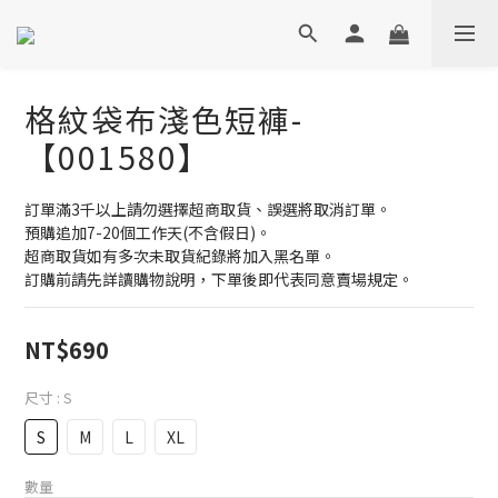
格紋袋布淺色短褲-
【001580】
訂單滿3千以上請勿選擇超商取貨、誤選將取消訂單。
預購追加7-20個工作天(不含假日)。
超商取貨如有多次未取貨紀錄將加入黑名單。
訂購前請先詳讀購物說明，下單後即代表同意賣場規定。
NT$690
尺寸
: S
S
M
L
XL
數量