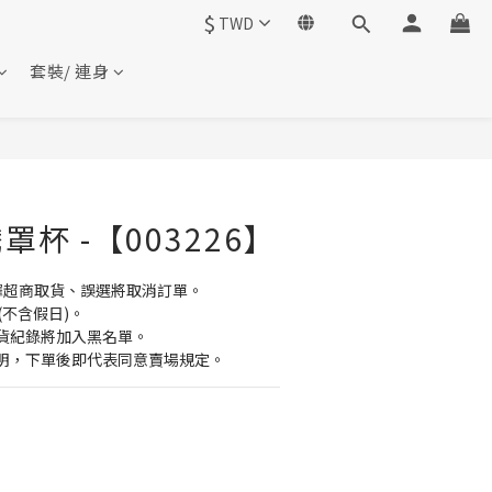
$
TWD
套裝/ 連身
杯 -【003226】
擇超商取貨、誤選將取消訂單。
(不含假日)。
貨紀錄將加入黑名單。
明，下單後即代表同意賣場規定。