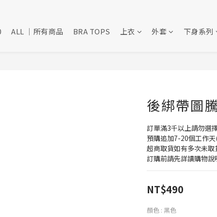
0
ALL ｜所有商品
BRA TOPS
上衣
外套
下身系列
後綁帶圖騰罩
訂單滿3千以上請勿選
預購追加7-20個工作天
超商取貨如有多次未取
訂購前請先詳讀購物說
NT$490
顏色
: 黑色