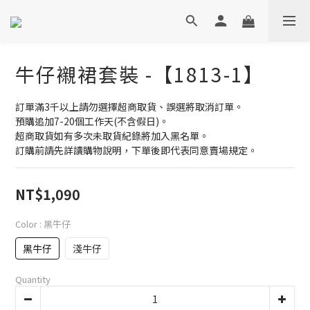
牛仔襯裙套裝 -【1813-1】
訂單滿3千以上請勿選擇超商取貨、誤選將取消訂單。
預購追加7-20個工作天(不含假日)。
超商取貨如有多次未取貨紀錄將加入黑名單。
訂購前請先詳讀購物說明，下單後即代表同意賣場規定。
NT$1,090
Color
: 黑牛仔
黑牛仔
淺牛仔
Quantity